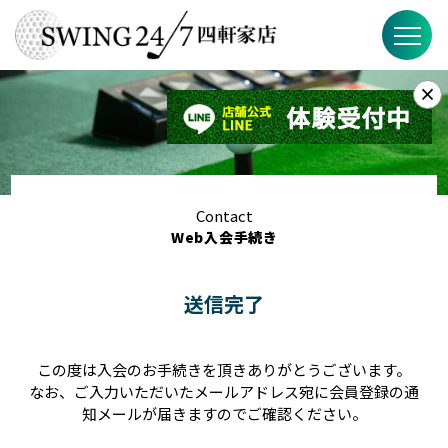
×
お知らせ
SWING24/7とは？
SWING24/7の特徴
Contact
Web入会手続き
料金
送信完了
ブログ
FAQ
この度は入会のお手続きを頂きありがとうございます。
なお、ご入力いただいたメールアドレス宛に会員登録の通
店舗概要
知メールが届きますのでご確認ください。